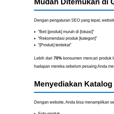
Mudah Ditemukan di G
Dengan pengaturan SEO yang tepat, website
“Beli [produk] murah di [lokasi]”
“Rekomendasi produk [kategori]”
“[Produk] terdekat”
Lebih dari
70%
konsumen mencari produk 
hadapan mereka sebelum pesaing Anda me
Menyediakan Katalog 
Dengan website, Anda bisa menampilkan sel
Foto produk